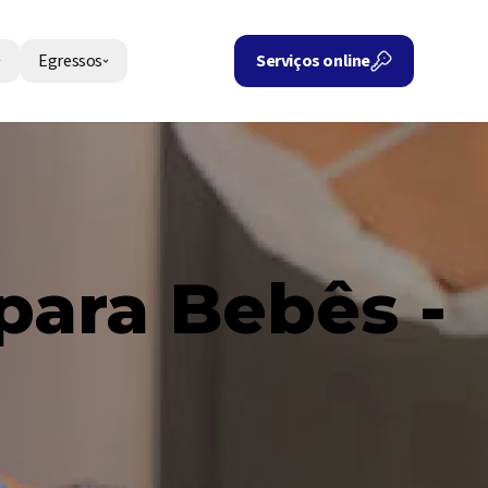
Egressos
Serviços online
para Bebês -