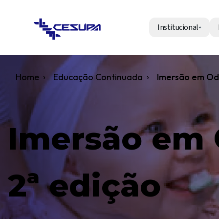
Institucional
Home
›
Educação Continuada
›
Imersão em 
2ª edição