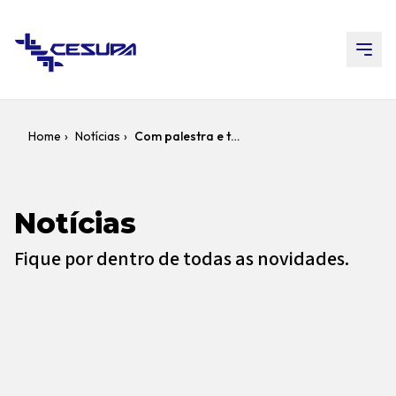
Home
›
Notícias
›
Com palestra e trabalhos premiados, Cesupa integra o debate do II Seminário do Fórum de Segurança e Defesa da Amazônia Oriental
Notícias
Fique por dentro de todas as novidades.